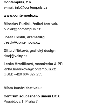
Contempuls, z.s.
e-mail:
info@contempuls.cz
www.contempuls.cz
Miroslav Pudlák, ředitel festivalu
pudlak@contempuls.cz
Josef Třeštík, dramaturg
trestik@contempuls.cz
Ditta Jiřičková, grafický design
dittaj@volny.cz
Lenka Hradilková, manažerka & PR
lenka.hradilkova@contempuls.cz
GSM: +420 604 827 255
Místo konání festivalu:
Centrum současného umění DOX
Poupětova 1, Praha 7