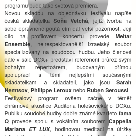
programu bude také světová premiéra.
Novou skladbu na objednávku festivalu napíše
česká skladatelka
, jejíž tvorba na
Soňa Vetchá
sebe oprávněně poutá čím dál větší pozornost. Její
dílo na profilovém koncertu provede
Meitar
, nejrespektovanější izraelský soubor
Ensemble
specializovaný na soudobou hudbu. Jeho členové
dále v sále DOX+ představí referenční průřez svým
bohatým repertoárem, budovaným přímou
spoluprací s těmi nejlepšími současnými
skladatelkami a skladateli, jako jsou
Sarah
,
nebo
.
Nemtsov
Philippe Leroux
Ruben Seroussi
Festivalový program ovšem začne v téměř
chrámové akustice Auditoria holešovického DOXu.
Publiku soudobé hudby dobře známé kvarteto
fama
provede spolu s vokálním souborem
Q
Cappella
, hodinovou meditaci na útržky
Mariana
ET LUX