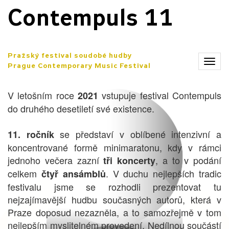
Contempuls 11
Pražský festival soudobé hudby
Zobr
Prague Contemporary Music Festival
men
V letošním roce
vstupuje festival Contempuls
2021
do druhého desetiletí své existence.
se představí v oblíbené intenzivní a
11. ročník
koncentrované formě minimaratonu, kdy v rámci
jednoho večera zazní
, a to v podání
tři koncerty
celkem
. V duchu nejlepších tradic
čtyř ansámblů
festivalu jsme se rozhodli prezentovat tu
nejzajímavější hudbu současných autorů, která v
Praze doposud nezazněla, a to samozřejmě v tom
nejlepším myslitelném provedení. Nedílnou součástí