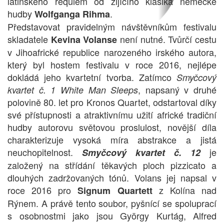
latinského requiem od žijícího klasika německé
hudby
.
Wolfganga Rihma
Představovat pravidelným návštěvníkům festivalu
skladatele
není nutné. Tvůrčí cestu
Kevina Volanse
v Jihoafrické republice narozeného irského autora,
který byl hostem festivalu v roce 2016, nejlépe
dokládá jeho kvartetní tvorba. Zatímco
Smyčcový
, napsaný v druhé
kvartet č. 1 White Man Sleeps
polovině 80. let pro Kronos Quartet, odstartoval díky
své přístupnosti a atraktivnímu užití africké tradiční
hudby autorovu světovou proslulost, novější díla
charakterizuje vysoká míra abstrakce a jistá
neuchopitelnost.
je
Smyčcový kvartet č. 12
založený na střídání těkavých ploch pizzicato a
dlouhých zadržovaných tónů. Volans jej napsal v
roce 2016 pro
z Kolína nad
Signum Quartett
Rýnem. A právě tento soubor, pyšnící se spoluprací
s osobnostmi jako jsou György Kurtág, Alfred