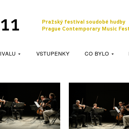
 11
Pražský festival soudobé 
Prague Contemporary Music Fest
TIVALU
VSTUPENKY
CO BYLO