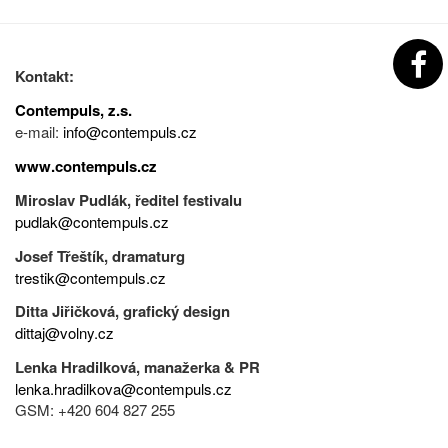
Kontakt:
Contempuls, z.s.
e-mail:
info@contempuls.cz
www.contempuls.cz
Miroslav Pudlák, ředitel festivalu
pudlak@contempuls.cz
Josef Třeštík, dramaturg
trestik@contempuls.cz
Ditta Jiřičková, grafický design
dittaj@volny.cz
Lenka Hradilková, manažerka & PR
lenka.hradilkova@contempuls.cz
GSM: +420 604 827 255