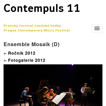
Contempuls 11
Pražský festival soudobé hudby
Zobr
Prague Contemporary Music Festival
men
Ensemble Mosaik (D)
Ročník 2012
Fotogalerie 2012