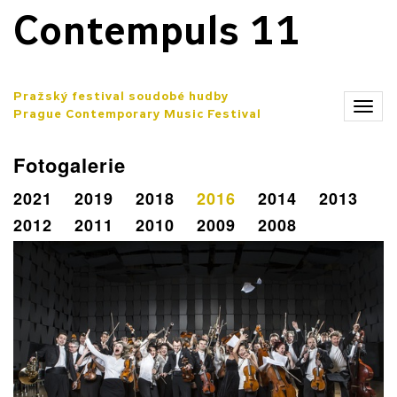
Contempuls 11
Pražský festival soudobé hudby
Zobr
Prague Contemporary Music Festival
men
Fotogalerie
2021
2019
2018
2016
2014
2013
2012
2011
2010
2009
2008