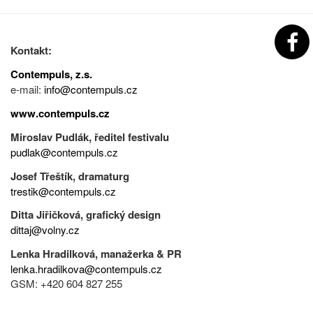
Kontakt:
Contempuls, z.s.
e-mail:
info@contempuls.cz
www.contempuls.cz
Miroslav Pudlák, ředitel festivalu
pudlak@contempuls.cz
Josef Třeštík, dramaturg
trestik@contempuls.cz
Ditta Jiřičková, grafický design
dittaj@volny.cz
Lenka Hradilková, manažerka & PR
lenka.hradilkova@contempuls.cz
GSM: +420 604 827 255