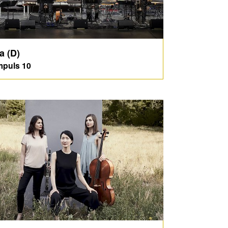
a (D)
puls 10