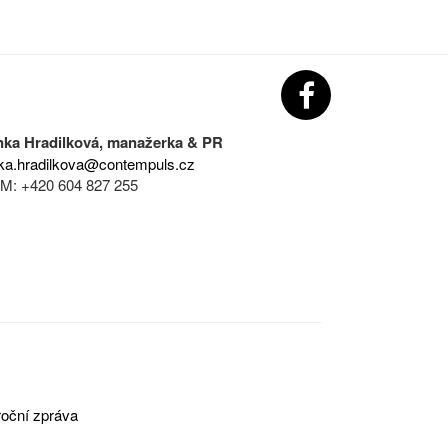
nka Hradilková, manažerka & PR
ka.hradilkova@contempuls.cz
M: +420 604 827 255
oční zpráva