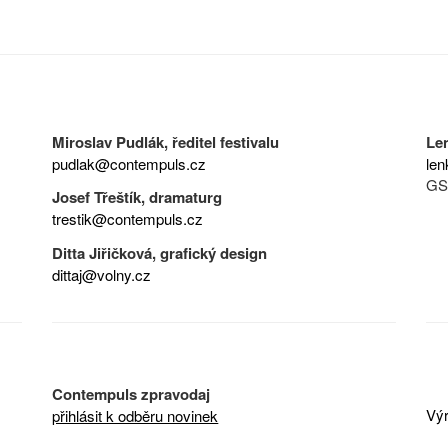
Miroslav Pudlák, ředitel festivalu
Le
pudlak@contempuls.cz
len
GS
Josef Třeštík, dramaturg
trestik@contempuls.cz
Ditta Jiřičková, grafický design
dittaj@volny.cz
Contempuls zpravodaj
Výr
přihlásit k odběru novinek