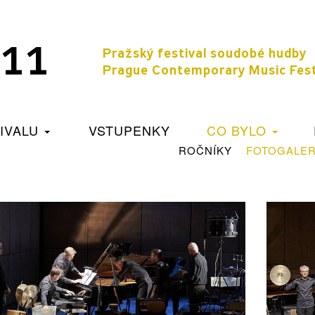
 11
Pražský festival soudobé 
Prague Contemporary Music Fest
TIVALU
VSTUPENKY
CO BYLO
ROČNÍKY
FOTOGALER