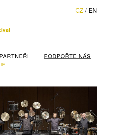
CZ
/
EN
hudby
ival
PARTNEŘI
PODPOŘTE NÁS
IE