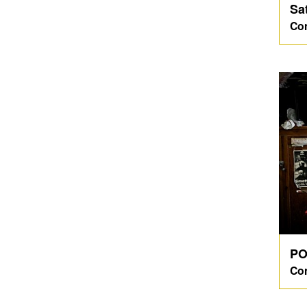
Sa
Co
PO
Co