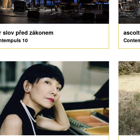
r slov před zákonem
ascolt
ntempuls 10
Contem