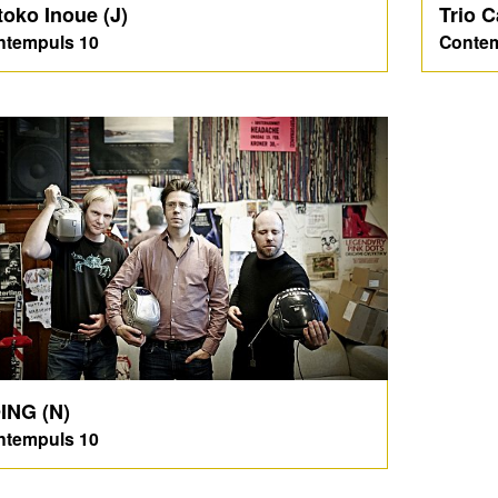
toko Inoue (J)
Trio C
ntempuls 10
Contem
ING (N)
ntempuls 10