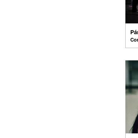
Pá
Co